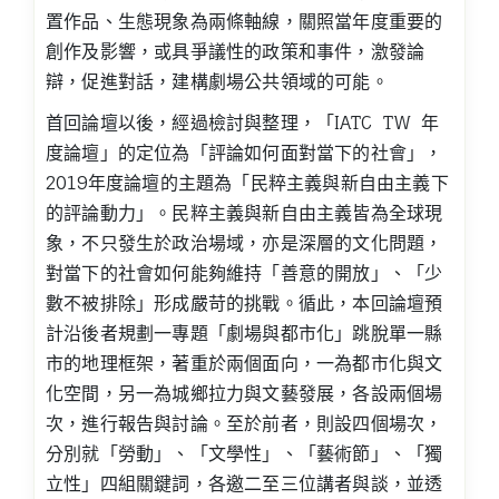
置作品、生態現象為兩條軸線，關照當年度重要的
創作及影響，或具爭議性的政策和事件，激發論
辯，促進對話，建構劇場公共領域的可能。
首回論壇以後，經過檢討與整理，「IATC TW 年
度論壇」的定位為「評論如何面對當下的社會」，
2019年度論壇的主題為「民粹主義與新自由主義下
的評論動力」。民粹主義與新自由主義皆為全球現
象，不只發生於政治場域，亦是深層的文化問題，
對當下的社會如何能夠維持「善意的開放」、「少
數不被排除」形成嚴苛的挑戰。循此，本回論壇預
計沿後者規劃一專題「劇場與都市化」跳脫單一縣
市的地理框架，著重於兩個面向，一為都市化與文
化空間，另一為城鄉拉力與文藝發展，各設兩個場
次，進行報告與討論。至於前者，則設四個場次，
分別就「勞動」、「文學性」、「藝術節」、「獨
立性」四組關鍵詞，各邀二至三位講者與談，並透