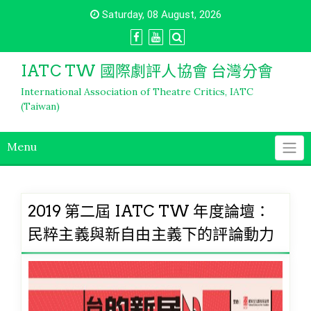
Skip
Saturday, 08 August, 2026
to
content
IATC TW 國際劇評人協會 台灣分會
International Association of Theatre Critics, IATC
(Taiwan)
Menu
2019 第二屆 IATC TW 年度論壇：
民粹主義與新自由主義下的評論動力