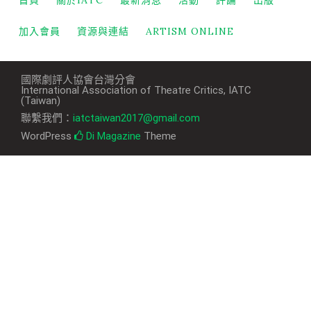
加入會員
資源與連結
ARTISM ONLINE
國際劇評人協會台灣分會
International Association of Theatre Critics, IATC
(Taiwan)
聯繫我們：
iatctaiwan2017@gmail.com
WordPress
Di Magazine
Theme