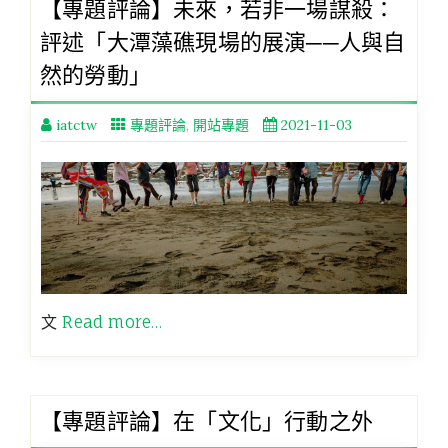
【專題評論】未來，若非一場謀殺：
評述「大潭藻礁現場的展演──人與自
然的勞動」
iatctw
專題評論
,
開站專題
2021-11-03
文
Read more…
【專題評論】在「文化」行動之外