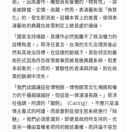
術」。因為畫作、雕塑具有實體的「物質性」，容
易被歸檔、定價、收藏。然而，表演藝術是「無質
化」的，發生即消逝。這種本質上的差異，使得表
演藝術的典藏在政策制定上總是處於邊緣。
「國家支持場館，其運作必然脫離不了政治權力的
詮釋角度。」蔡淳任直言，台灣的文化治理背後必
然有其政治目標。在這樣的脈絡下，某些特定的藝
術形式因為符合政策敘事而被寫進典藏系統，但更
多前衛的、小眾的、實驗性的表演與評論，則在政
策的篩網中流失。
「我們試圖讓這些博物館、博物館等文化場館和權
力的干擾越遠越好，但這是一條漫漫長路。」蔡淳
任強調，所謂的「關照」（Caring），不應只是溫
情主義式的呵護，而是要對這個生態系統進行「除
魅」。我們必須意識到，即便是政府所支持的，也
是另一種由當權者把持的敘述霸權。而評論不容忽