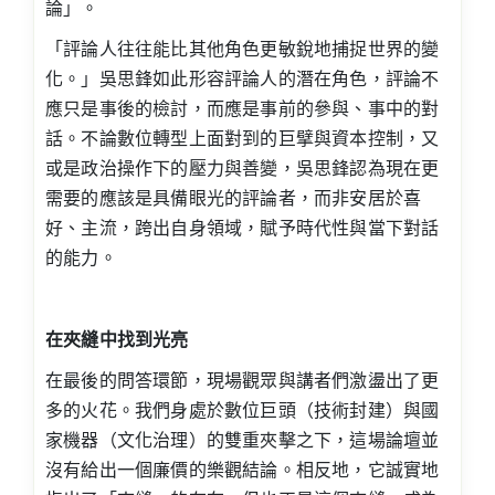
論」。
「評論人往往能比其他角色更敏銳地捕捉世界的變
化。」吳思鋒如此形容評論人的潛在角色，評論不
應只是事後的檢討，而應是事前的參與、事中的對
話。不論數位轉型上面對到的巨擘與資本控制，又
或是政治操作下的壓力與善變，吳思鋒認為現在更
需要的應該是具備眼光的評論者，而非安居於喜
好、主流，跨出自身領域，賦予時代性與當下對話
的能力。
在夾縫中找到光亮
在最後的問答環節，現場觀眾與講者們激盪出了更
多的火花。我們身處於數位巨頭（技術封建）與國
家機器（文化治理）的雙重夾擊之下，這場論壇並
沒有給出一個廉價的樂觀結論。相反地，它誠實地