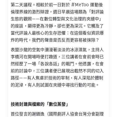
第二天議程。相較於前一日對於 #MeToo 運動後
倫理界線的激烈辯證，週日早晨這場題為「對評論
生態的觀照——在數位轉型與文化治理的夾縫中」
的座談，顯得更為冷靜，卻也更為深沉。它觸及了
當代評論人最核心的生存恐懼：在這個看似資訊爆
炸的時代，我們的聲音是否反而更容易被抹除？
表盟沙龍的空氣中瀰漫著淡淡的冰涼濕氣，主持人
李橋河在開場時便打趣道，三位講者在會前會時已
然經歷了一場「各說各話」的戰鬥。他透露，在會
前的討論中，三位講者便已展現出截然不同的切入
路徑——有人焦慮於技術的宰制，有人深陷於體制
的泥淖，有人則試圖在夾縫中尋找行動的可能。
技術封建與檔案的「數位蒸發」
首位發言的謝鎮逸（國際劇評人協會台灣分會副理