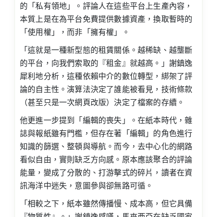
的「私有領地」。評論人在這些平台上生產內容，
本質上是在為平台免費提供數據資產，換取暫時的
「使用權」，而非「擁有權」。
「這就是一種新型態的租賃關係。越稀缺、越壟斷
的平台，向我們索取的『租金』就越高。」謝鎮逸
犀利地分析，這種依賴中介的數位轉型，綁架了評
論的自主性。演算法決定了誰能被看見，技術條款
（甚至只是一次網頁改版）決定了檔案的存續。
他更進一步提到「編輯的喪失」。在紙本時代，雜
誌與報紙雖有門檻，但存在著「編輯」的角色進行
知識的篩選、整頓與導航。而今，去中心化的網路
看似自由，實則缺乏方向感。原本應該聚合的評論
能量，變成了分散的、打游擊式的碎片，讀者在資
訊海洋中迷失，意圖參與卻無路可循。
「相較之下，紙本雖然傳播慢、成本高，但它具備
『物質性』。」謝鎮逸感嘆，馬來西亞在缺乏國家