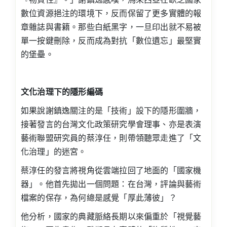
數位資源挹注的環境下，反而保留了更多實體的報
章雜誌與書籍。那些白紙黑字，一旦印出就不易被
單一按鍵刪除，反而成為對抗「數位遺忘」最堅實
的堡壘。
文化治理下的隱形編碼
如果說謝鎮逸關注的是「技術」設下的隱形圍牆，
接著發言的台灣文化政策研究學會理事、亦是表演
藝術聯盟研究員的蔡淳任，則帶領聽眾走進了「文
化治理」的迷宮。
蔡淳任的發言將視角從雲端拉回了地面的「國家機
器」。他首先拋出一個問題：在台灣，評論與藝術
檔案的保存，為何總是感覺「厚此薄彼」？
他分析，國家的典藏脈絡長期以來偏重於「視覺藝